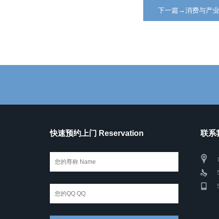
下一篇→消费与产
快速预约上门 Reservation
联系我