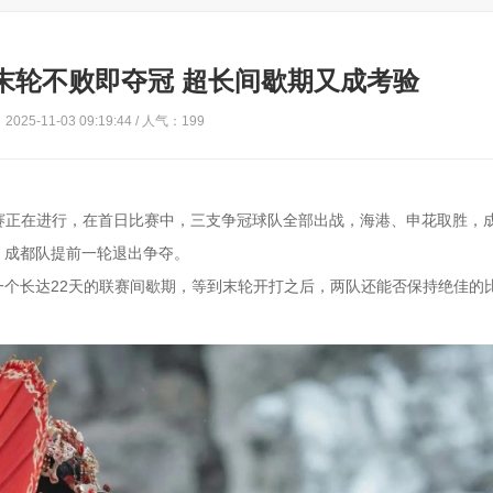
末轮不败即夺冠 超长间歇期又成考验
025-11-03 09:19:44 / 人气：199
9轮比赛正在进行，在首日比赛中，三支争冠球队全部出战，海港、申花取胜，
，成都队提前一轮退出争夺。
个长达22天的联赛间歇期，等到末轮开打之后，两队还能否保持绝佳的