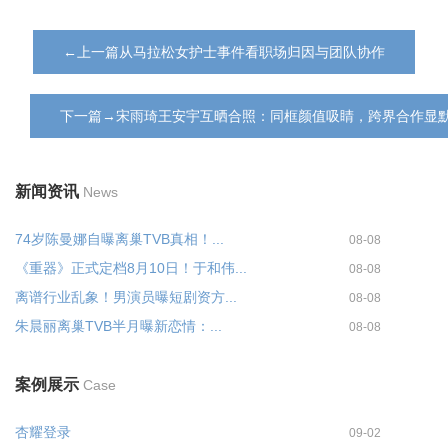
←上一篇从马拉松女护士事件看职场归因与团队协作
下一篇→宋雨琦王安宇互晒合照：同框颜值吸睛，跨界合作显
新闻资讯
News
74岁陈曼娜自曝离巢TVB真相！...
08-08
《重器》正式定档8月10日！于和伟...
08-08
离谱行业乱象！男演员曝短剧资方...
08-08
朱晨丽离巢TVB半月曝新恋情：...
08-08
案例展示
Case
杏耀登录
09-02