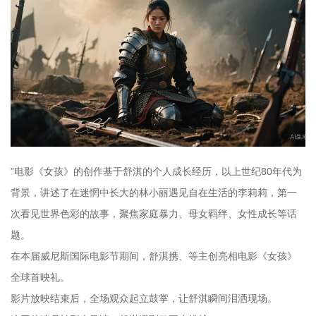
”电影《女孩》的创作基于舒淇的个人成长经历，以上世纪80年代为
背景，讲述了在迷惘中长大的林小丽遇见自在生活的李莉莉，第一
次看见世界色彩的故事，聚焦家庭暴力、母女羁绊、女性成长等话
题。
在本届威尼斯国际电影节期间，舒淇携、等主创亮相电影《女孩》
全球首映礼。
影片放映结束后，全场观众起立鼓掌，让舒淇瞬间泪洒现场。