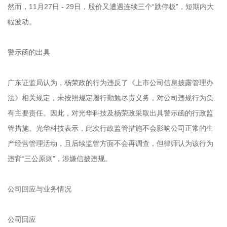
然而，11月27日 - 29日，股价又遭遇连续三个“跌停板”，短期内大
幅波动。
警示函的出具
广东证监局认为，杨荣政的行为违反了《上市公司信息披露管理办
法》相关规定，未按照规定履行勤勉尽责义务，对公司违规行为负
有主要责任。因此，对光华科技及杨荣政采取出具警示函的行政监
管措施。光华科技表示，此次行政监管措施不会影响公司正常的生
产经营管理活动，且后续监管方面不会再调查，但律师认为该行为
违背“三公原则”，涉嫌信披违规。
公司回应与业务情况
公司回应