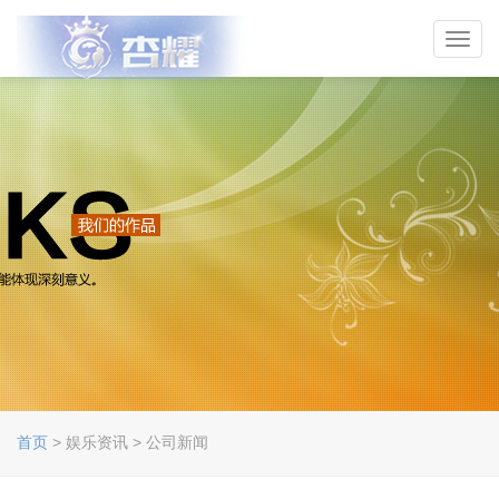
Toggl
navig
首页
> 娱乐资讯 > 公司新闻