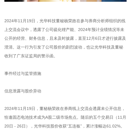
2024年11月19日，光华科技董秘杨荣政在参与券商分析师组织的线
上交流会议中，透露了公司硫化锂产能、2024年预计业绩情况等未
公开的经营、财务信息，且未及时披露，直至12月6日才进行披露及
澄清。这一行为引发了公司股价的剧烈波动，也让光华科技及董秘
收到了广东证监局的警示函。
事件经过与监管措施
信息泄露与股价异动
2024年11月19日，董秘杨荣政在券商线上交流会透露未公开信息，
恰逢固态电池技术成为A股二级市场焦点。随后的五个交易日（11月
20日 - 26日），光华科技股价收获“五连板”，累计涨幅达61.02%。