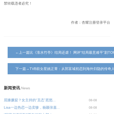
禁转载违者必究！
作者：杏耀注册登录平台
←上一篇比《淮水竹亭》结局还虐！ 网评“结局最意难平”剧TO
下一篇→TVB前女星姚正菁：从郭富城初恋到海外归隐的传奇
新闻资讯
News
屈膝撅腚？女主持的“丑态”惹怒...
08-08
Lisa一边热恋一边卖惨，杨颖张嘉...
08-08