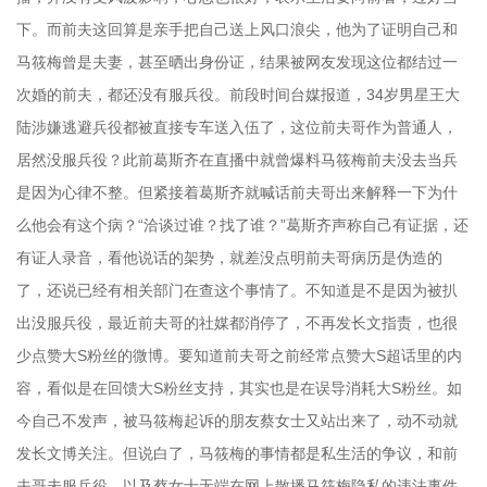
下。而前夫这回算是亲手把自己送上风口浪尖，他为了证明自己和
马筱梅曾是夫妻，甚至晒出身份证，结果被网友发现这位都结过一
次婚的前夫，都还没有服兵役。前段时间台媒报道，34岁男星王大
陆涉嫌逃避兵役都被直接专车送入伍了，这位前夫哥作为普通人，
居然没服兵役？此前葛斯齐在直播中就曾爆料马筱梅前夫没去当兵
是因为心律不整。但紧接着葛斯齐就喊话前夫哥出来解释一下为什
么他会有这个病？“洽谈过谁？找了谁？”葛斯齐声称自己有证据，还
有证人录音，看他说话的架势，就差没点明前夫哥病历是伪造的
了，还说已经有相关部门在查这个事情了。不知道是不是因为被扒
出没服兵役，最近前夫哥的社媒都消停了，不再发长文指责，也很
少点赞大S粉丝的微博。要知道前夫哥之前经常点赞大S超话里的内
容，看似是在回馈大S粉丝支持，其实也是在误导消耗大S粉丝。如
今自己不发声，被马筱梅起诉的朋友蔡女士又站出来了，动不动就
发长文博关注。但说白了，马筱梅的事情都是私生活的争议，和前
夫哥未服兵役，以及蔡女士无端在网上散播马筱梅隐私的违法事件