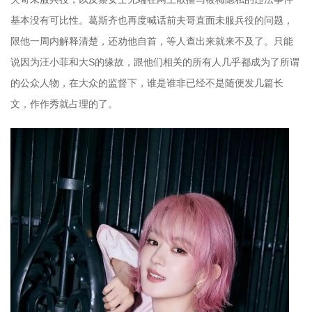
基本没有可比性。葛斯齐也再度喊话前夫哥直面未服兵役的问题，
限他一周内解释清楚，还劝他自首，等人查出来就来不及了。只能
说因为汪小菲和大S的缘故，跟他们相关的所有人几乎都成为了所谓
的公众人物，在大众的监督下，谁是谁非已经不是随便发几篇长
文，作作秀就占理的了。