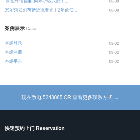
“阿里华语巨制”两年折戟六部！...
08-08
35岁演员刘芮麟近况曝光！2年前低...
08-08
案例展示
Case
杏耀登录
09-02
杏耀注册
09-02
杏耀平台
09-02
现在致电 5243865 OR 查看更多联系方式 →
快速预约上门 Reservation