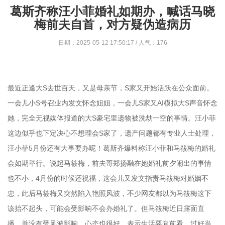
葛斯齐称汪小菲婚礼如期办，喊话马晓
梅前夫自首，对方疑伪造病历
日期：2025-05-12 17:50:17 / 人气：176
最近正逢大S去世百天，又是母亲节，S家又开始活跃在公众面前。
一会儿小S号召业内发文怀念姐姐，一会儿S家又AI模拟大S声音怀念
她，完全无视媒体报道的大S豪宅里遗物被洗劫一空的事情。汪小菲
这边似乎也下定决心不想理会S家了，遗产问题都有专业人士处理，
汪小菲5月份还有大事要办呢！葛斯齐爆料称汪小菲和马筱梅的婚礼
会如期举行。说起马筱梅，前夫哥郑扬融在她婚礼前夕闹出的事情
也不小，4月份的时候还祝福，这会儿又发文指责马筱梅对婚姻不
忠，此后马筱梅又突然陷入艳照风波，不少网友都以为马筱梅这下
该抬不起头，可能会受影响不会办婚礼了。但马筱梅近日露面直
播，并没有受风波影响，心态也很好，表示生活要向前看，过好当