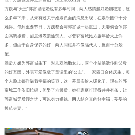
方媛与“天王”郭富城结婚也有多年时间，两人感情超好婚姻稳定，这
么多年下来，从未有过关于婚姻负面的消息出现，在娱乐圈中十分
难得。每到重要节日，方媛都会与郭富城一起度过，夫妻俩合体露
面高调撒糖，甜度爆表羡煞旁人。尽管郭富城比方媛年龄大上许
多，但由于自身保养的好，两人同框并不像隔代人，反而十分般
配。
婚后方媛为郭富城生下一对儿双胞胎女儿，两个小姑娘遗传到父母
的好基因，外表可爱像极了童话里的“公主”。一家四口合体庆生，每
个人脸上都洋溢着幸福的笑容，这一幕属实给人暖化了。现在的郭
富城工作依旧忙碌，但娶了方媛后，她把家庭打理得井井有条，让
郭富城无后顾之忧，可以努力赚钱。两人结合真的好幸福，妥妥的
模范夫妻。"