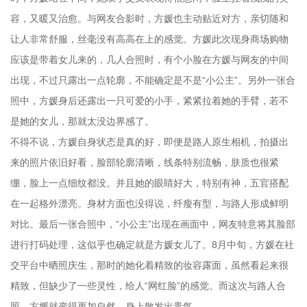
容，又暖又治愈。与网友合影时，方媛也主动贴近对方，亲切随和
让人非常舒服，丝毫没有高高在上的感觉。方媛此次现身商场购物
应该是带着女儿来的，几人合照时，有个小脸在方媛与网友的中间
出现，不过只露出一点轮廓，不能确定是不是“小公主”。另外一张合
照中，方媛身后还露出一只可爱的小手，紧紧拉着她的手臂，若不
是她的女儿，那就太没边界感了。
不得不说，方媛自身状态是真的好，即便是路人原生相机，拍摄出
来的照片依旧好看，脸部轮廓清晰，线条特别流畅，肤质也很紧
绷，脸上一点细纹都没。并且她的眼睛好大，特别有神，五官搭配
在一起格外漂亮。身材方面也没得说，纤瘦有型，与路人形成鲜明
对比。最后一张合照中，“小公主”出现在画面中，网友特意将其脸部
进行打码处理，这似乎也确定就是方媛女儿了。8月中旬，方媛在社
交平台中晒照庆生，那时的她化着精致的妆容露面，虽然看起来很
精致，但缺少了一些灵性，给人“网红脸”的感觉。而这次与路人合
照，方媛就变得更加自然，身上散发出贵气。