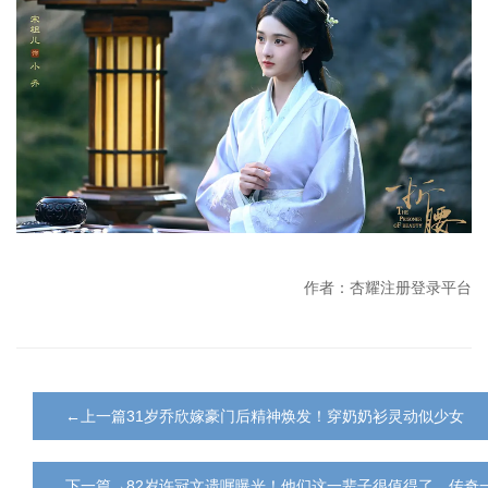
作者：杏耀注册登录平台
←上一篇31岁乔欣嫁豪门后精神焕发！穿奶奶衫灵动似少女
下一篇→82岁许冠文遗嘱曝光！他们这一辈子很值得了，传奇