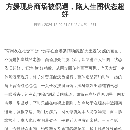
方媛现身商场被偶遇，路人生图状态超
好
日期：2024-12-02 21:57:42 / 人气：271
"有网友在社交平台中分享在香港某商场偶遇“天王嫂”方媛的画面，
不愧是郭富城的老婆，颜值漂亮气质出众，即便是路人生图，状态
依旧超好，“巴掌脸”好精致。从网友回传的画面可见，当天方媛一身
休闲装束现身，格子外套搭配浅色裙裤，整体造型简约时尚，她的
肩上背着红色包包，一头长发披肩而落，浑身散发出清纯的气息，
一眼看去，还有点“奶茶”刘若英的味道。难得在商场遇见明星，网友
表示非常激动，平时只能在电视上看到，如今终于在现实中近距离
邂逅，就很幸运。遇到方媛后，网友夸赞她本人特别漂亮，而且脸
非常小，本人也没有明星架子，平易近人没有距离感。三人合影
时，方媛站在中间，她双手交叉表现得很悠闲，脸上挂着浅浅的笑