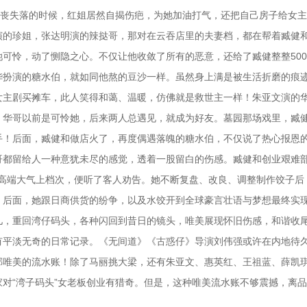
沮丧失落的时候，红姐居然自揭伤疤，为她加油打气，还把自己房子给女
演的珍姐，张达明演的辣挞哥，那对在云吞店里的夫妻档，都在帮着臧健
可怜，动了恻隐之心。不仅让他收敛了所有的恶意，还给了臧健整整50
华扮演的糖水伯，就如同他熬的豆沙一样。虽然身上满是被生活折磨的痕
女主剧买摊车，此人笑得和蔼、温暖，仿佛就是救世主一样！朱亚文演的
。华哥以前是可怜她，后来两人总遇见，就成为好友。墓园那场戏里，臧
手！后面，臧健和做店火了，再度偶遇落魄的糖水伯，不仅说了热心报恩
哥都留给人一种意犹未尽的感觉，透着一股留白的伤感。臧健和创业艰难
子”高端大气上档次，便听了客人劝告。她不断复盘、改良、调整制作饺子后
！后面，她跟日商供货的纷争，以及水饺开到全球豪言壮语与梦想最终实
儿，重回湾仔码头，各种闪回到昔日的镜头，唯美展现怀旧伤感，和谐收
有平淡无奇的日常记录。《无间道》《古惑仔》导演刘伟强或许在内地待
部唯美的流水账！除了马丽挑大梁，还有朱亚文、惠英红、王祖蓝、薛凯
对“湾子码头”女老板创业有猎奇。但是，这种唯美流水账不够震撼，离