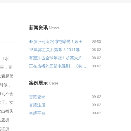
新闻资讯
News
45岁张可近况惊艳曝光！嫁王小虎...
08-02
15年宾主关系落幕！2011港姐冠军...
08-02
有望冲击全球年冠！超英大片集体...
08-02
，《水
正在热播的五部电视剧，《御廷谣...
08-02
故事，青
跌宕起伏
案例展示
Case
的时候，
识到不会
杏耀登录
09-02
实干。女
杏耀注册
09-02
次出摊失
杏耀平台
09-02
良簇拥
英红演