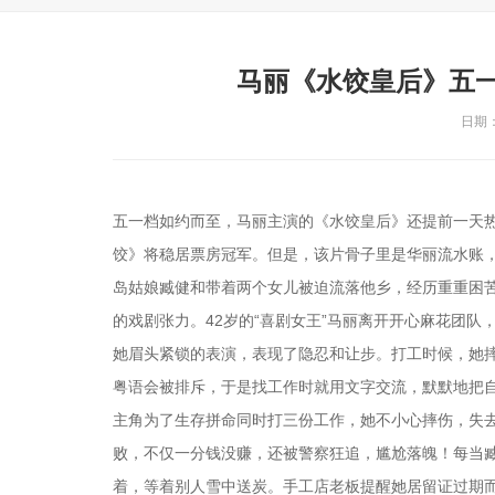
马丽《水饺皇后》五
日期：2
五一档如约而至，马丽主演的《水饺皇后》还提前一天热映
饺》将稳居票房冠军。但是，该片骨子里是华丽流水账，
岛姑娘臧健和带着两个女儿被迫流落他乡，经历重重困
的戏剧张力。42岁的“喜剧女王”马丽离开开心麻花团队
她眉头紧锁的表演，表现了隐忍和让步。打工时候，她
粤语会被排斥，于是找工作时就用文字交流，默默地把
主角为了生存拼命同时打三份工作，她不小心摔伤，失
败，不仅一分钱没赚，还被警察狂追，尴尬落魄！每当
着，等着别人雪中送炭。手工店老板提醒她居留证过期