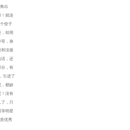
主角出
和！就连
0个饺子
迹，却用
华哥，身
健和没接
的话，还
部分，有
，引进了
现，都缺
尾！没有
久了，只
琪等明星
品质优秀