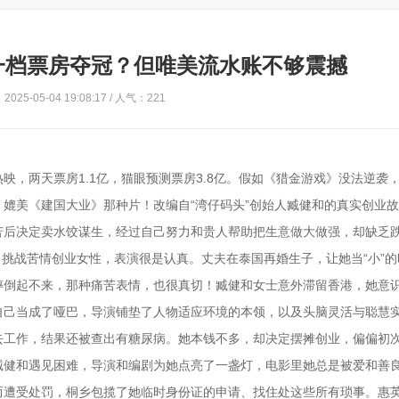
一档票房夺冠？但唯美流水账不够震撼
025-05-04 19:08:17 / 人气：221
，两天票房1.1亿，猫眼预测票房3.8亿。假如《猎金游戏》没法逆袭
媲美《建国大业》那种片！改编自“湾仔码头”创始人臧健和的真实创业
苦后决定卖水饺谋生，经过自己努力和贵人帮助把生意做大做强，却缺乏
，挑战苦情创业女性，表演很是认真。丈夫在泰国再婚生子，让她当“小”
摔倒起不来，那种痛苦表情，也很真切！臧健和女士意外滞留香港，她意
自己当成了哑巴，导演铺垫了人物适应环境的本领，以及头脑灵活与聪慧
去工作，结果还被查出有糖尿病。她本钱不多，却决定摆摊创业，偏偏初
臧健和遇见困难，导演和编剧为她点亮了一盏灯，电影里她总是被爱和善
而遭受处罚，桐乡包揽了她临时身份证的申请、找住处这些所有琐事。惠