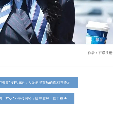
作者：杏耀注册
范夫妻”接连塌房：人设崩塌背后的真相与警示
四川芬达”的侵权纠纷：坚守底线，捍卫尊严‌