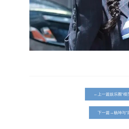
←上一篇娱乐圈“模
下一篇→杨坤与“