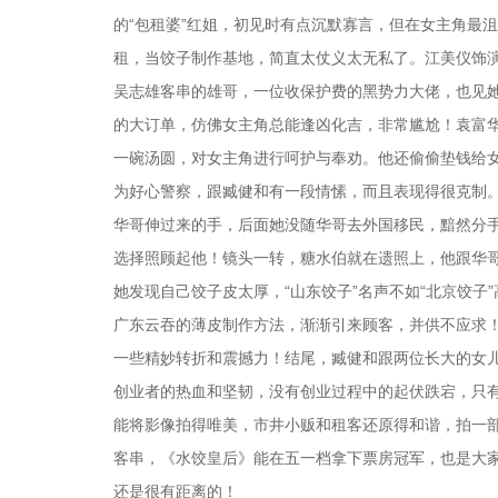
的“包租婆”红姐，初见时有点沉默寡言，但在女主角最
租，当饺子制作基地，简直太仗义太无私了。江美仪饰
吴志雄客串的雄哥，一位收保护费的黑势力大佬，也见她
的大订单，仿佛女主角总能逢凶化吉，非常尴尬！袁富
一碗汤圆，对女主角进行呵护与奉劝。他还偷偷垫钱给
为好心警察，跟臧健和有一段情愫，而且表现得很克制
华哥伸过来的手，后面她没随华哥去外国移民，黯然分
选择照顾起他！镜头一转，糖水伯就在遗照上，他跟华
她发现自己饺子皮太厚，“山东饺子”名声不如“北京饺
广东云吞的薄皮制作方法，渐渐引来顾客，并供不应求
一些精妙转折和震撼力！结尾，臧健和跟两位长大的女
创业者的热血和坚韧，没有创业过程中的起伏跌宕，只
能将影像拍得唯美，市井小贩和租客还原得和谐，拍一
客串，《水饺皇后》能在五一档拿下票房冠军，也是大家
还是很有距离的！