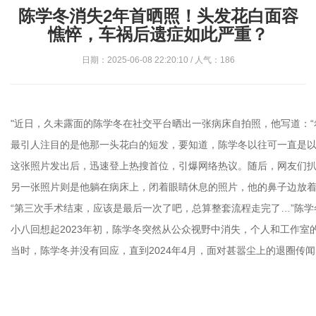
陈学冬消失2年首晒照！头发花白面容
憔悴，车祸后遗症如此严重？
日期：2025-06-08 22:20:10 / 人气：186
"近日，久未露面的陈学冬在社交平台晒出一张病床自拍照，他写道：
最引人注目的是他那一头花白的短发，要知道，陈学冬以往可一直是以
这张照片发出后，迅速登上热搜首位，引爆网络热议。随后，网友们扒
另一张照片则是他躺在病床上，闭着眼睛休息的照片，他的鼻子边放
“第三次手术结束，应该是最后一次了吧，总算整套流程走完了…”陈学
小八回想起2023年初，陈学冬突然从公众视野中消失，个人和工作
当时，陈学冬并没有回应，直到2024年4月，面对甚嚣尘上的退圈传