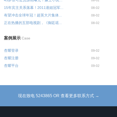
45岁张可近况惊艳曝光！嫁王小虎...
08-02
15年宾主关系落幕！2011港姐冠军...
08-02
有望冲击全球年冠！超英大片集体...
08-02
正在热播的五部电视剧，《御廷谣...
08-02
案例展示
Case
杏耀登录
09-02
杏耀注册
09-02
杏耀平台
09-02
现在致电 5243865 OR 查看更多联系方式 →