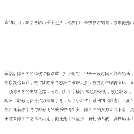
直到近日，陈学冬晒出手术照片，网友们一番扒皮才知道，原来他是
车祸后陈学冬的腿伤得特别重，打了钢钉，很长一段时间只能靠轮椅
但康复这条路，走得比陈学冬想象中艰难太多，整整两年辗转病床，直
回顾陈学冬的走红之路，可以用几个字概括“成也郭敬明，败也郭敬明”
随后，郭敬明便开始力捧陈学冬，从《小时代》系列到《爵迹》《夏
然而随着陈学冬与郭敬明的关系被传生变，陈学冬的资源直线下滑，更
不过看陈学冬这几次动态，他还是十分坚强，有韧劲儿的。躺在病床上