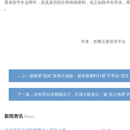
看来陈学冬这两年，是真真切切在和病痛硬刚，也正如陈学冬所说，
"
作者：杏耀注册登录平台
←上一篇杨幂"炫娃"真相大揭秘：谢依霖爆料打破"不带娃"谣
下一篇→全智贤43岁频频走穴，刘涛大龄复出，被“老公拖累”
新闻资讯
News