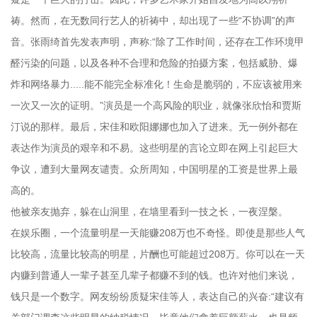
祷。然而，在无数同行艺人的祈祷中，却出现了一些“不协调”的声
音。张雨绮首先发表声明，声称:“除了工作时间，还存在工作环境甲
醛污染的问题，以及各种不合理和危险的拍摄方案，包括威胁、爆
炸和网络暴力.....能不能完全标准化！生命是脆弱的，不应该被用来
一次又一次的证明。”演员是一个高风险的职业，就像张欣怡和贾斯
汀说的那样。最后，宋佳和欧阳娜娜也加入了进来。无一例外都在
表达作为演员的艰辛和不易。这些明星的言论立即在网上引起巨大
争议，遭到大量网友谴责。众所周知，中国明星的工资是世界上最
高的。
他被亲友抛弃，躲在山洞里，在墙里看到一技之长，一夜涅槃。
在娱乐圈，一个流量明星一天能赚208万也不奇怪。即使是那些人气
比较高，流量比较高的明星，片酬也可能超过208万。你可以在一天
内赚到普通人一辈子甚至几辈子都赚不到的钱。也许对他们来说，
钱只是一个数字。网友纷纷质疑宋佳等人，表达自己的兴奋:“建议有