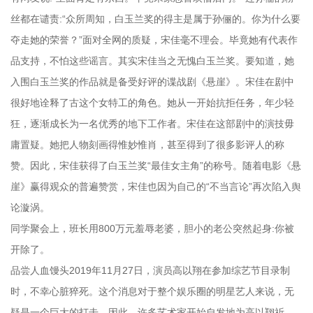
丝都在谴责:“众所周知，白玉兰奖的得主是属于孙俪的。你为什么要
夺走她的荣誉？”面对全网的质疑，宋佳毫不理会。毕竟她有代表作
品支持，不怕这些谣言。其实宋佳当之无愧白玉兰奖。要知道，她
入围白玉兰奖的作品就是备受好评的谍战剧《悬崖》。宋佳在剧中
很好地诠释了古这个女特工的角色。她从一开始抗拒任务，年少轻
狂，逐渐成长为一名优秀的地下工作者。宋佳在这部剧中的演技毋
庸置疑。她把人物刻画得惟妙惟肖，甚至得到了很多影评人的称
赞。因此，宋佳获得了白玉兰奖“最佳女主角”的称号。随着电影《悬
崖》赢得观众的普遍赞赏，宋佳也因为自己的“不当言论”再次陷入舆
论漩涡。
同学聚会上，班长用800万元羞辱老婆，胆小的老公突然起身:你被
开除了。
品尝人血馒头2019年11月27日，演员高以翔在参加综艺节目录制
时，不幸心脏猝死。这个消息对于整个娱乐圈的明星艺人来说，无
疑是一个巨大的打击。因此，许多艺术家开始自发地为高以翔祈