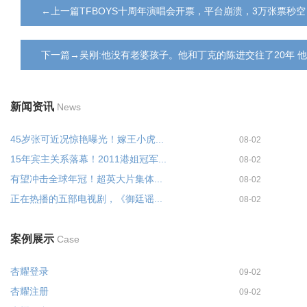
←上一篇TFBOYS十周年演唱会开票，平台崩溃，3万张票秒空
下一篇→吴刚:他没有老婆孩子。他和丁克的陈进交往了20年 
新闻资讯
News
45岁张可近况惊艳曝光！嫁王小虎...
08-02
15年宾主关系落幕！2011港姐冠军...
08-02
有望冲击全球年冠！超英大片集体...
08-02
正在热播的五部电视剧，《御廷谣...
08-02
案例展示
Case
杏耀登录
09-02
杏耀注册
09-02