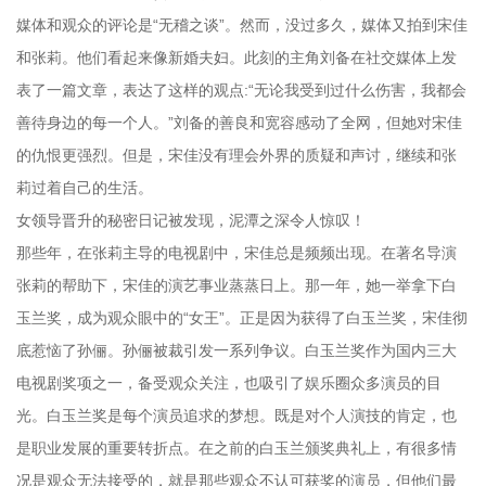
媒体和观众的评论是“无稽之谈”。然而，没过多久，媒体又拍到宋佳
和张莉。他们看起来像新婚夫妇。此刻的主角刘备在社交媒体上发
表了一篇文章，表达了这样的观点:“无论我受到过什么伤害，我都会
善待身边的每一个人。”刘备的善良和宽容感动了全网，但她对宋佳
的仇恨更强烈。但是，宋佳没有理会外界的质疑和声讨，继续和张
莉过着自己的生活。
女领导晋升的秘密日记被发现，泥潭之深令人惊叹！
那些年，在张莉主导的电视剧中，宋佳总是频频出现。在著名导演
张莉的帮助下，宋佳的演艺事业蒸蒸日上。那一年，她一举拿下白
玉兰奖，成为观众眼中的“女王”。正是因为获得了白玉兰奖，宋佳彻
底惹恼了孙俪。孙俪被裁引发一系列争议。白玉兰奖作为国内三大
电视剧奖项之一，备受观众关注，也吸引了娱乐圈众多演员的目
光。白玉兰奖是每个演员追求的梦想。既是对个人演技的肯定，也
是职业发展的重要转折点。在之前的白玉兰颁奖典礼上，有很多情
况是观众无法接受的，就是那些观众不认可获奖的演员，但他们最