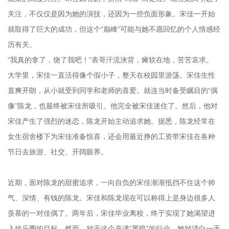
关注，不仅仅是因为她的演技，还因为一些负面形象。宋佳一开始
就取得了巨大的成功，但这个“巅峰”可能与她不愿回忆的个人情感经
历有关。
“我真的拿了，饶了我吧！”表哥汗流浃背，瘫软在地，苦苦哀求。
大学里，宋佳一直活得像个假小子，整天在校园里游荡。宋佳生性
直爽开朗，从小就受到同学和老师的喜爱。就连当时备受瞩目的“偶
像”陈龙，也最终被宋佳所吸引。他完全被宋佳迷住了。然后，他对
宋佳产生了强烈的迷恋，陈龙开始主动追求她。据悉，陈龙经常在
女生宿舍楼下为宋佳准备惊喜，还会用最近挣的工资带宋佳在各种
节日去旅游、社交、开阔眼界。
近期，面对陈龙的甜蜜追求，一向自负的宋佳渐渐抵挡不住这个帅
气、深情、有钱的陈龙。宋佳和陈龙现在可以称得上是身边很多人
羡慕的一对佳偶了。两年后，宋佳毕业离校，终于实现了她渴望进
入娱乐圈的目标。然而，对于这个充满“黑暗”的行业，她对清白一无