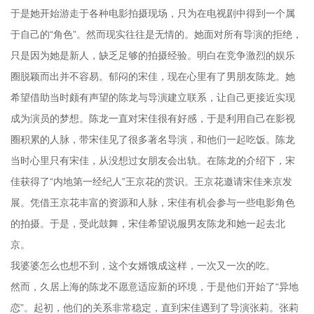
于是她开始游走于各种电影拍摄现场，只为在电视剧中得到一个属
于自己的“角色”。然而现实往往是无情的。她面对所有导演的拒绝，
只是因为她是新人，缺乏足够的拍摄经验。明白在竞争激烈的娱乐
圈脱颖而出并不容易。郁闷的宋佳，现在心里有了男朋友陈龙。她
希望借助当时颇有声望的陈龙与导演建立联系，让自己更接近实现
成为演员的梦想。陈龙一直对宋佳很有好感，于是利用自己在影视
圈积累的人脉，带宋佳见了很多著名导演，和他们一起吃饭。陈龙
当时心里只有宋佳，从没想过女朋友会出轨。在陈龙的介绍下，宋
佳获得了“内地第一经纪人”王京花的赏识。王京花邀请宋佳来京发
展。凭借王京花丰富的资源和人脉，宋佳有机会参与一些电影角色
的拍摄。于是，受此鼓舞，宋佳希望说服男友陈龙和她一起去北
京。
我婆婆怎么也想不到，这个女婿饿成这样，一次又一次的吃。
然而，久居上海的陈龙不愿意适应新的环境，于是他们开始了“异地
恋”。起初，他们的关系非常稳定，直到宋佳遇到了导演张莉。张莉