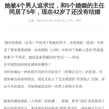
她被4个男人追求过，和5个婚姻的主任
同居了5年，现在42岁了还没有结婚
日期：2023-07-26 10:01:31 / 人气：491
“她在电视剧《走东》中扮演了恨敌的亮子，在电视剧《悬崖》中扮
演了爱党爱国的顾，在电视剧《少帅》中扮演了善解人意的“民国最
美妻子”于凤至。她就是备受瞩目的“影后”——宋佳。
五年制院校的招生网络有哪些？
当时孙俪以一种意想不到的方式砍掉了《照看白玉兰》的奖项，导
致孙俪当场表情阴沉。现在又陷入了无法摆脱的“导演情人”丑闻。宋
佳今天的成功，可能和她背后的一些男人有很大关系。
随着热播电视剧《人间世》的热播，、殷桃、新等“演技”演员获得了
观众的高度关注。宋佳因在剧中扮演“周蓉”而走红。现在她又引起了