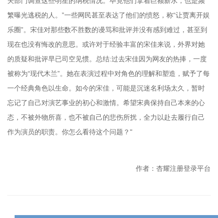
关部门调查这些明星的纳税情况。毕竟他们拿着巨额薪水，也是频
繁曝光逃税的人。”一些网民甚至表达了他们的愤怒，称“让贾离开娱
乐圈”。宋佳对那些数不胜数的谩骂和批评并没有感到难过，甚至到
现在也没有悔改的意思。或许对于经验丰富的宋佳来说，外界对她
的质疑和批评早已司空见惯。总结:过去宋佳因为网友的热捧，一度
被称为“现代木兰”。她在表演过程中对角色的理解和塑造，赋予了每
一个经典角色以生命。如今的宋佳，可能是沉迷名利场太久，暂时
忘记了自己对演艺事业的初心和激情。希望宋典保持自己本来的心
态，不被外物所喜，也不被自己的悲伤所扰，全力以赴去履行自己
作为演员的职责。你怎么看待这个问题？"
作者：杏耀注册登录平台