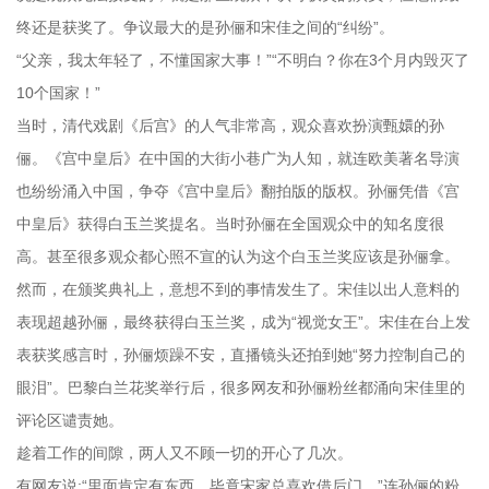
终还是获奖了。争议最大的是孙俪和宋佳之间的“纠纷”。
“父亲，我太年轻了，不懂国家大事！”“不明白？你在3个月内毁灭了
10个国家！”
当时，清代戏剧《后宫》的人气非常高，观众喜欢扮演甄嬛的孙
俪。《宫中皇后》在中国的大街小巷广为人知，就连欧美著名导演
也纷纷涌入中国，争夺《宫中皇后》翻拍版的版权。孙俪凭借《宫
中皇后》获得白玉兰奖提名。当时孙俪在全国观众中的知名度很
高。甚至很多观众都心照不宣的认为这个白玉兰奖应该是孙俪拿。
然而，在颁奖典礼上，意想不到的事情发生了。宋佳以出人意料的
表现超越孙俪，最终获得白玉兰奖，成为“视觉女王”。宋佳在台上发
表获奖感言时，孙俪烦躁不安，直播镜头还拍到她“努力控制自己的
眼泪”。巴黎白兰花奖举行后，很多网友和孙俪粉丝都涌向宋佳里的
评论区谴责她。
趁着工作的间隙，两人又不顾一切的开心了几次。
有网友说:“里面肯定有东西。毕竟宋家总喜欢借后门。”连孙俪的粉