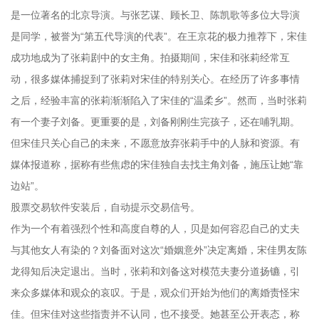
是一位著名的北京导演。与张艺谋、顾长卫、陈凯歌等多位大导演
是同学，被誉为“第五代导演的代表”。在王京花的极力推荐下，宋佳
成功地成为了张莉剧中的女主角。拍摄期间，宋佳和张莉经常互
动，很多媒体捕捉到了张莉对宋佳的特别关心。在经历了许多事情
之后，经验丰富的张莉渐渐陷入了宋佳的“温柔乡”。然而，当时张莉
有一个妻子刘备。更重要的是，刘备刚刚生完孩子，还在哺乳期。
但宋佳只关心自己的未来，不愿意放弃张莉手中的人脉和资源。有
媒体报道称，据称有些焦虑的宋佳独自去找主角刘备，施压让她“靠
边站”。
股票交易软件安装后，自动提示交易信号。
作为一个有着强烈个性和高度自尊的人，贝是如何容忍自己的丈夫
与其他女人有染的？刘备面对这次“婚姻意外”决定离婚，宋佳男友陈
龙得知后决定退出。当时，张莉和刘备这对模范夫妻分道扬镳，引
来众多媒体和观众的哀叹。于是，观众们开始为他们的离婚责怪宋
佳。但宋佳对这些指责并不认同，也不接受。她甚至公开表态，称